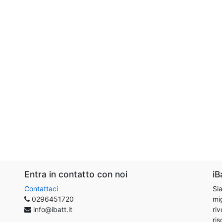
Entra in contatto con noi
iB
Contattaci
Sia
0296451720
mig
info@ibatt.it
riv
ris