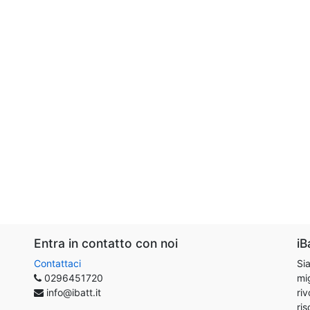
Entra in contatto con noi
iB
Contattaci
Sia
0296451720
mig
info@ibatt.it
riv
ris